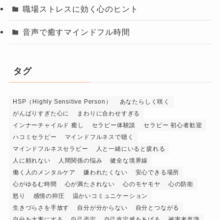
職場ストレスに効く心のヒント
音声で癒すマインドフル時間
タグ
HSP（Highly Sensitive Person）
あなたらしく咲く
がんばりすぎた心に
まわりに合わせすぎる
インナーチャイルド 癒し
セラピー体験談
セラピー 初心者歓迎
ハコミセラピー
マインドフルネスで聴く
マインドフルネスセラピー
人と一緒にいると疲れる
人に頼れない
人間関係の悩み
健全な境界線
働く人のメンタルケア
嫌われたくない
安心できる場所
心がゆるむ時間
心が満たされない
心のモヤモヤ
心の防衛
怒り
感情の抑圧
温かいコミュニケーション
生きづらさを手放す
自分が分からない
自分とつながる
自分を大事にする
自己否定
自己肯定感をあげる
被害者意識